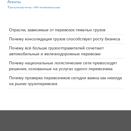
Агенты
Техническое обслуживание
Камера
Доставка с контролем температуры
Последние сообщения
LoadPay
Отрасли, зависимые от перевозок тяжелых грузов
женщины в грузоперевозках
Тяжелая перевозка
Почему консолидация грузов способствует росту бизнеса
Большая буровая установка
Почему всё больше грузоотправителей сочетают
Безопасность
автомобильные и железнодорожные перевозки
Фармацевтика
Контейнер
Почему национальные логистические сети превосходят
Технология
решения, основанные на услугах одного перевозчика
Электронная коммерция
Почему проверка перевозчиков сегодня важна как никогда
Проверки грузовых автомобилей
на рынке грузоперевозок
Разрешения
Водитель
Тепло
Железная дорога
работа водителем грузовика
NTDAW
Ураган
Будущее
Порт