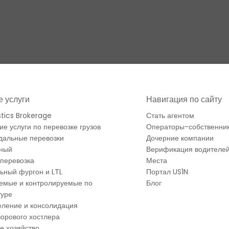
 услуги
Навигация по сайту
stics Brokerage
Стать агентом
ие услуги по перевозке грузов
Операторы-собственни
дальные перевозки
Дочерние компании
ный
Верификация водителе
перевозка
Места
ьный фургон и LTL
Портал US1N
емые и контролируемые по
Блог
туре
ление и консолидация
ворового хостлера
е хозяйство