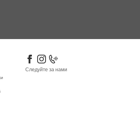
Следуйте за нами
ки
й