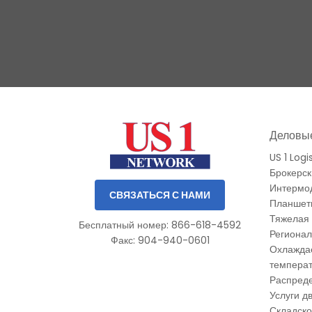
Slide 2 of 3.
Деловые
US 1 Logi
Брокерск
Интермо
СВЯЗАТЬСЯ С НАМИ
Планшет
Тяжелая 
Бесплатный номер: 866-618-4592
Регионал
Факс: 904-940-0601
Охлажда
темпера
Распреде
Услуги д
Складско