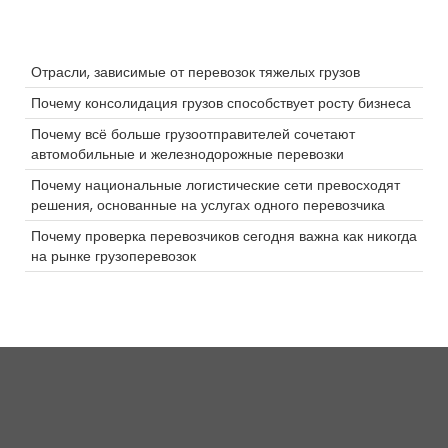
Тяжелая перевозка
Продукты питания
Последние сообщения
Тепло
Отрасли, зависимые от перевозок тяжелых грузов
NTDAW
Выделите
Почему консолидация грузов способствует росту бизнеса
Reefer
Почему всё больше грузоотправителей сочетают
ELD
автомобильные и железнодорожные перевозки
Грузовики-цистерны
Праздник
Почему национальные логистические сети превосходят
работа водителем грузовика
решения, основанные на услугах одного перевозчика
NTDAW
Почему проверка перевозчиков сегодня важна как никогда
Водитель
на рынке грузоперевозок
женщины в грузоперевозках
Будущее
Производительность
Камера
Цепочка поставок
Агенты
3PL
LoadPay
LTl
Разрешения