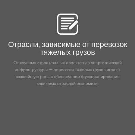
топливные вознаграждения
Электронная коммерция
Карьера
Ураган
Доставка с контролем температуры
Планшетный
Техническое обслуживание
Отрасли, зависимые от перевозок
Советы
тяжелых грузов
Безопасность
Контейнер
От крупных строительных проектов до энергетической
инфраструктуры — перевозки тяжелых грузов играют
важнейшую роль в обеспечении функционирования
ключевых отраслей экономики.