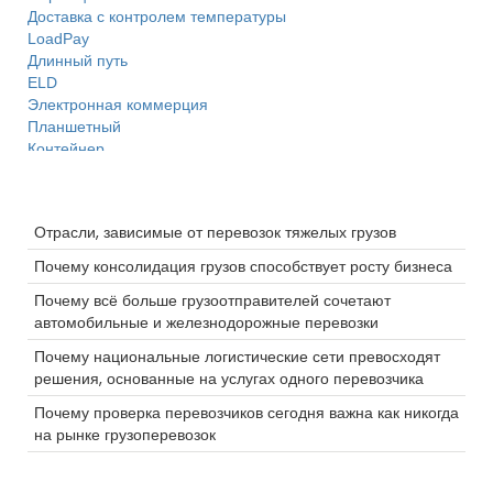
Доставка с контролем температуры
LoadPay
Длинный путь
ELD
Электронная коммерция
Планшетный
Контейнер
Hazmat
работа водителем грузовика
Последние сообщения
Разбивка
Отрасли, зависимые от перевозок тяжелых грузов
Склад
LTl
Почему консолидация грузов способствует росту бизнеса
женщины в грузоперевозках
Почему всё больше грузоотправителей сочетают
Безопасность
автомобильные и железнодорожные перевозки
Ураган
3PL
Почему национальные логистические сети превосходят
Цепочка поставок
решения, основанные на услугах одного перевозчика
Проверки грузовых автомобилей
Почему проверка перевозчиков сегодня важна как никогда
Безопасность
на рынке грузоперевозок
Фрахтовые брокеры
Выделите
Камера