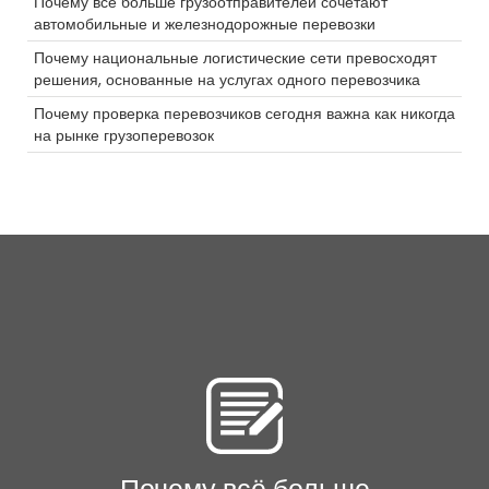
Почему всё больше грузоотправителей сочетают
3PL
автомобильные и железнодорожные перевозки
Выделите
Ураган
Почему национальные логистические сети превосходят
Доставка с контролем температуры
решения, основанные на услугах одного перевозчика
Электронная коммерция
Почему проверка перевозчиков сегодня важна как никогда
ELD
на рынке грузоперевозок
Truckstop.com
Пейзажное вождение грузовика
Разрешения
Камера
Техническое обслуживание
Водитель
Разбивка
Контейнер
топливные вознаграждения
Фармацевтика
Время
Будущее
Безопасность
Железная дорога
Агенты
Праздник
Reefer