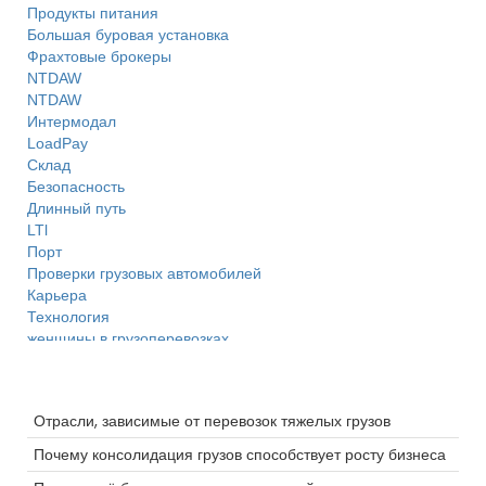
Продукты питания
Большая буровая установка
Фрахтовые брокеры
NTDAW
NTDAW
Интермодал
LoadPay
Склад
Безопасность
Длинный путь
LTl
Порт
Проверки грузовых автомобилей
Карьера
Технология
женщины в грузоперевозках
Hazmat
Цепочка поставок
Последние сообщения
Производительность
Отрасли, зависимые от перевозок тяжелых грузов
Советы
Планшетный
Почему консолидация грузов способствует росту бизнеса
Тепло